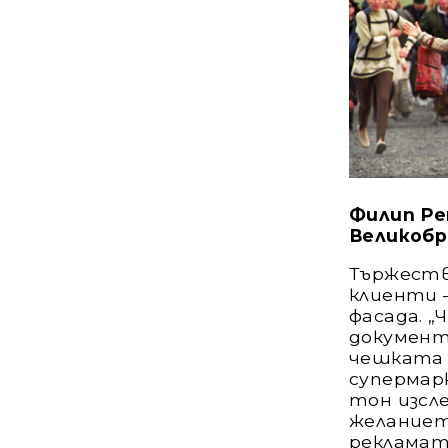
Филип Рем
Великоб
Тържеств
клиенти –
фасада. „
документ
чешката 
супермар
тон изсл
желаниет
рекламат