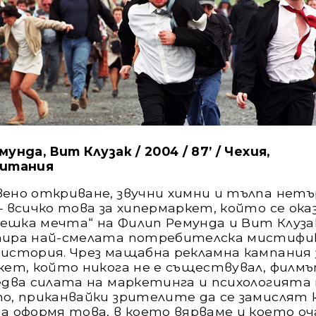
унда, Вит Клузак / 2004 / 87’ / Чехия,
ритания
ено откриване, звучни химни и тълпа нет
 всичко това за хипермаркет, който се ока
Чешка мечта“ на Филип Ремунда и Вит Клуза
ира най-смелата потребителска мистифи
история. Чрез мащабна рекламна кампания 
кет, който никога не е съществувал, филмъ
едва силата на маркетинга и психологията 
о, приканвайки зрителите да се замислят 
а оформя това, в което вярваме и което оч