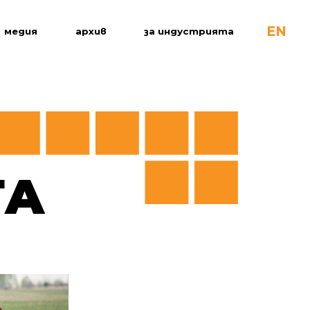
EN
медия
архив
за индустрията
ТА