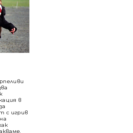
ърпеливи
зва
к
кация в
за
т с игрив
на
как
акваме.