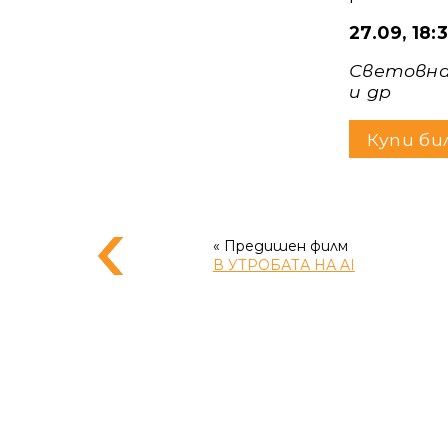
27.09, 1
Световна
и др
Купи би
« Предишен филм
В УТРОБАТА НА AI