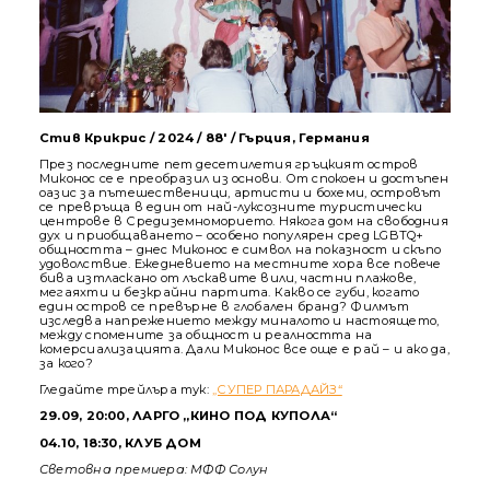
Стив Крикрис / 2024 / 88' / Гърция, Германия
През последните пет десетилетия гръцкият остров
Миконос се е преобразил из основи. От спокоен и достъпен
оазис за пътешественици, артисти и бохеми, островът
се превръща в един от най-луксозните туристически
центрове в Средиземноморието. Някога дом на свободния
дух и приобщаването – особено популярен сред LGBTQ+
общността – днес Миконос е символ на показност и скъпо
удоволствие. Ежедневието на местните хора все повече
бива изтласкано от лъскавите вили, частни плажове,
мегаяхти и безкрайни партита. Какво се губи, когато
един остров се превърне в глобален бранд? Филмът
изследва напрежението между миналото и настоящето,
между спомените за общност и реалността на
комерсиализацията. Дали Миконос все още е рай – и ако да,
за кого?
Гледайте трейлъра тук:
„СУПЕР ПАРАДАЙЗ“
29.09, 20:00, ЛАРГО „КИНО ПОД КУПОЛА“
04.10, 18:30, КЛУБ ДОМ
Световна премиера: МФФ Солун